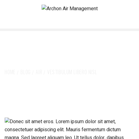
Vestibulum Libero Nisl
HOME
BLOG
AIR
VESTIBULUM LIBERO NISL