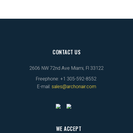
CONTACT US
2606 NW 72nd Ave Miami, Fl 33122
Freephone: +1 305-592-8552
E-mail:
sales@archonair.com
WE ACCEPT