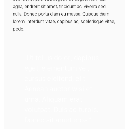
agna, endrerit sit amet, tincidunt ac, viverra sed,
nulla. Donec porta diam eu massa. Quisque diam
lorem, interdum vitae, dapibus ac, scelerisque vitae,
pede.
“Ut tellus dolor, dapibus
eget, elementum vel,
cursus eleifend, elit.
Aenean auctor wisi et
urna. Aliquam erat
volutpat. Duis ac turpis.
Donec sit amet eros.”