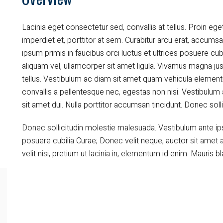
Lacinia eget consectetur sed, convallis at tellus. Proin eget
imperdiet et, porttitor at sem. Curabitur arcu erat, accumsa
ipsum primis in faucibus orci luctus et ultrices posuere cub
aliquam vel, ullamcorper sit amet ligula. Vivamus magna jus
tellus. Vestibulum ac diam sit amet quam vehicula elemen
convallis a pellentesque nec, egestas non nisi. Vestibul
sit amet dui. Nulla porttitor accumsan tincidunt. Donec sol
Donec sollicitudin molestie malesuada. Vestibulum ante ipsu
posuere cubilia Curae; Donec velit neque, auctor sit amet a
velit nisi, pretium ut lacinia in, elementum id enim. Mauris bla