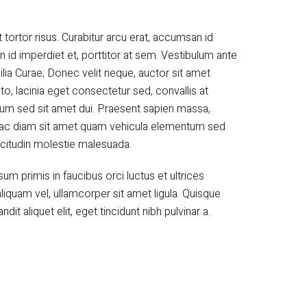
 tortor risus. Curabitur arcu erat, accumsan id
n id imperdiet et, porttitor at sem. Vestibulum ante
ilia Curae; Donec velit neque, auctor sit amet
to, lacinia eget consectetur sed, convallis at
tum sed sit amet dui. Praesent sapien massa,
um ac diam sit amet quam vehicula elementum sed
licitudin molestie malesuada.
m primis in faucibus orci luctus et ultrices
liquam vel, ullamcorper sit amet ligula. Quisque
ndit aliquet elit, eget tincidunt nibh pulvinar a.